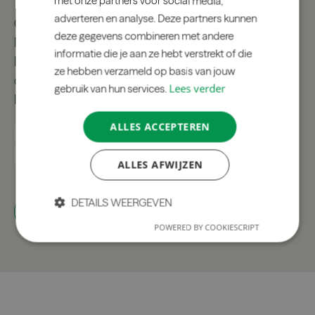
met onze partners voor social media,
adverteren en analyse. Deze partners kunnen
Op de Zuidas verrijst een groene oase: The George.
deze gegevens combineren met andere
Met daktuinen, gevelgroen en slimme wateropvang
informatie die je aan ze hebt verstrekt of die
laat dit woongebouw zien hoe duurzaam wonen in
ze hebben verzameld op basis van jouw
de stad eruitziet. Van der Tol bracht het groen tot
Lees verder
gebruik van hun services.
leven.
ALLES ACCEPTEREN
Verticaal groen
Daktuinen
Waterbeheer
Terreininrichting
Welzijn
ALLES AFWIJZEN
DETAILS WEERGEVEN
Alle projecten
→
POWERED BY COOKIESCRIPT
Strikt
Prestatie
Targeting
noodzakelijk
Functioneel