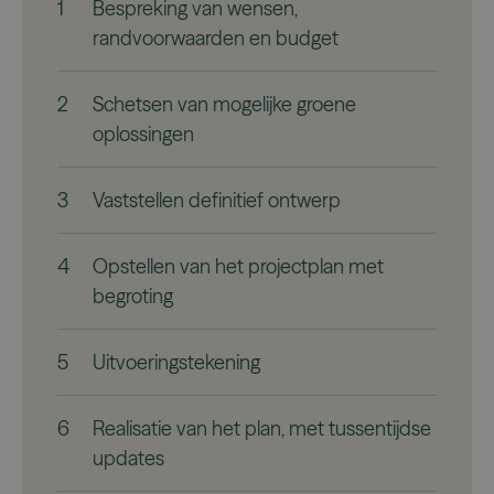
1
Bespreking van wensen,
randvoorwaarden en budget
2
Schetsen van mogelijke groene
oplossingen
Strikt noodzakelijk
Prestatie
Targeting
Functioneel
3
Vaststellen definitief ontwerp
Strikt noodzakelijke cookies maken de
kernfunctionaliteiten van de website mogelijk, zoals
gebruikersaanmelding en accountbeheer. De
4
Opstellen van het projectplan met
website kan niet goed worden gebruikt zonder de
strikt noodzakelijke cookies.
begroting
Naam
/
Vervaldatum
Oms
Aanbieder
Domein
CookieScriptConsent
4 weken 2
CookieScript
Dez
5
Uitvoeringstekening
dagen
www.vandertolbv.nl
word
door
Scri
serv
6
Realisatie van het plan, met tussentijdse
coo
van 
updates
ont
coo
van 