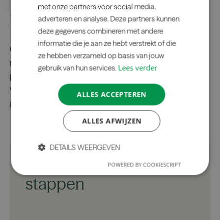
met onze partners voor social media,
Na oplevering
adverteren en analyse. Deze partners kunnen
deze gegevens combineren met andere
informatie die je aan ze hebt verstrekt of die
Ook na oplevering sta je er niet alleen voor; we
ze hebben verzameld op basis van jouw
maken een gedegen onderhoudsplan zodat je
Lees verder
gebruik van hun services.
precies weet hoe je je buitenruimte, gevel of
werkomgeving ook de komende tien jaar groen en
ALLES ACCEPTEREN
gezond houdt.
ALLES AFWIJZEN
DETAILS WEERGEVEN
Onze aanpak in
POWERED BY COOKIESCRIPT
Strikt
Prestatie
Targeting
noodzakelijk
stappen
Functioneel