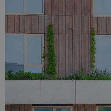
ytics - wat een
nalyseservice van
t over hoe de
s te onderscheiden
ie de eindgebruiker
 klant-ID. Het is
bruikt om bezoekers-,
lyserapporten van de
sessiestatus te