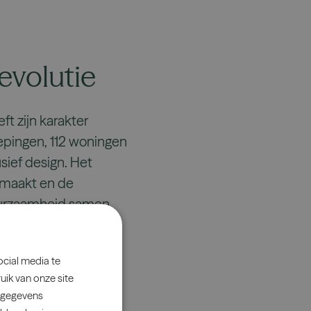
evolutie
t zijn karakter
iepingen, 112 woningen
sief design. Het
k maakt en de
duurzaamheid samen
ocial media te
uik van onze site
e gegevens