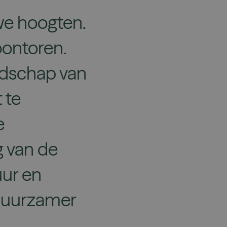
we hoogten.
oontoren.
andschap van
 te
e
g van de
uur en
 duurzamer