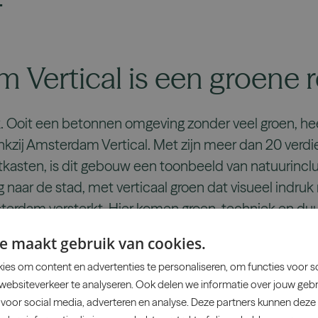
Vertical is een groene r
 Ooit een betonnen omgeving zonder veel groen, heef
nkzij Amsterdam Vertical. Met zijn meer dan 20 verd
asten, is dit gebouw een toonbeeld van natuurinclu
g naar de stad, met verticaal groen dat visueel indru
msterdam versterkt. Hier komen groen, techniek en 
komstbestendig gebouw te creëren.
e maakt gebruik van cookies.
es om content en advertenties te personaliseren, om functies voor s
ebsiteverkeer te analyseren. Ook delen we informatie over jouw gebr
he-art waterbeheer voor
voor social media, adverteren en analyse. Deze partners kunnen dez