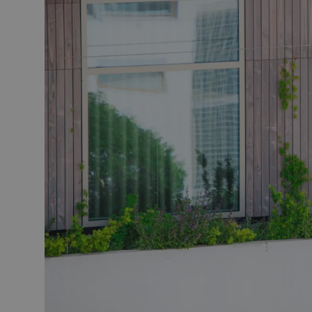
Naam
Aanbieder
Naam
Domein
_ga
_gcl_au
Google L
.vanderto
_ga_1R69D97TDR